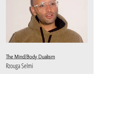
The Mind/Body Dualism
Rzouga Selmi
In the third interview on Body Territory,
Rzouga Selmi, aka Shayama AlQueer, a
Tunesian Queer Refugee, Activist,
Dragqueen, and DJ, reveals their
perspective on body boundaries and their
cultural narrative.