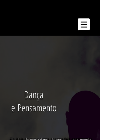
LRS
Dança
e
Pensamento
... é a ideia de que a dança desencadeia pensamentos.